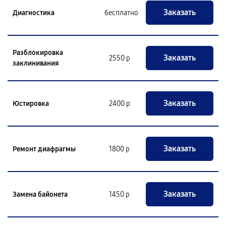
Заказать
Диагностика
бесплатно
Разблокировка
Заказать
2550 р
заклинивания
Заказать
Юстировка
2400 р
Заказать
Ремонт диафрагмы
1800 р
Заказать
Замена байонета
1450 р